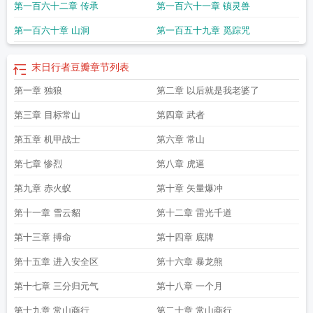
第一百六十二章 传承
第一百六十一章 镇灵兽
哪些装备
末日行者游戏
上古世纪末日行者
末日行者卡扎克在哪
末日行者txt
末
日行者免费阅读
末日行者掉什么坐骑
末日行者许秋
末日行者上映了吗
末日行
第一百六十章 山洞
第一百五十九章 觅踪咒
者战利品架
末日行者披风
末日行者出啥坐骑
末日行者掉几个坐骑
末日行者掉
落什么
末日行者服务器
电影末日行者
末日行者在哪里
末日行者电影完整版
末
日行者 在线观看
末日行者在线观看
末日行者联盟部落比例
末日行者死亡印
末日行者豆瓣
章节列表
记
末日行者掉落什么装备
末日行者电影
末日行者 豆瓣
末日行者破解版
第一章 独狼
第二章 以后就是我老婆了
第三章 目标常山
第四章 武者
第五章 机甲战士
第六章 常山
第七章 惨烈
第八章 虎逼
第九章 赤火蚁
第十章 矢量爆冲
第十一章 雪云貂
第十二章 雷光千道
第十三章 搏命
第十四章 底牌
第十五章 进入安全区
第十六章 暴龙熊
第十七章 三分归元气
第十八章 一个月
第十九章 常山商行
第二十章 常山商行