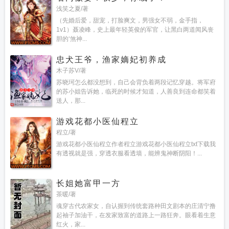
浅笑之夏/著
（先婚后爱，甜宠，打脸爽文，男强女不弱，金手指，
1v1）聂凌峰，史上最年轻英俊的军官，让黑白两道闻风丧
胆的‘煞神...
忠犬王爷，渔家嫡妃初养成
木子苏V/著
苏晓珂怎么都没想到，自己会背负着两段记忆穿越。将军府
的苏小姐告诉她，临死的时候才知道，人善良到连命都笑着
送人，那...
游戏花都小医仙程立
程立/著
游戏花都小医仙程立作者程立游戏花都小医仙程立txt下载我
有透视就是强，穿透衣服看透墙，能辨鬼神断阴阳！...
长姐她富甲一方
茶暖/著
魂穿古代农家女，自认握到传统套路种田文剧本的庄清宁撸
起袖子加油干，在发家致富的道路上一路狂奔。眼看着生意
红火，家...