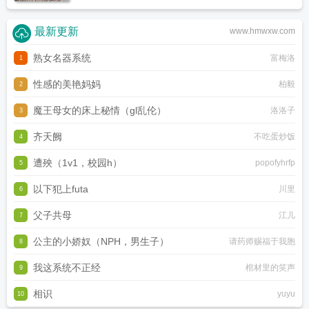
最新更新
www.hmwxw.com
熟女名器系统
富梅洛
1
性感的美艳妈妈
柏毅
2
魔王母女的床上秘情（gl乱伦）
洛洛子
3
齐天阙
不吃蛋炒饭
4
遭殃（1v1，校园h）
popofyhrfp
5
以下犯上futa
川里
6
父子共母
江儿
7
公主的小娇奴（NPH，男生子）
请药师赐福于我胞
8
我这系统不正经
棺材里的笑声
9
相识
yuyu
10