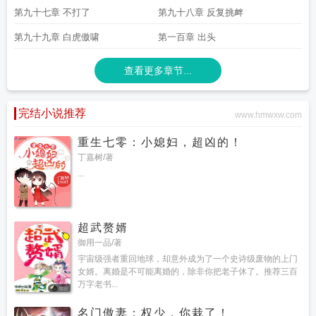
第九十七章 不打了
第九十八章 反复挑衅
第九十九章 白虎傲啸
第一百章 出头
查看更多章节...
完结小说推荐
www.hmwxw.com
重生七零：小媳妇，超凶的！
丁嘉树/著
...
超武赘婿
御用一品/著
宇宙级强者重回地球，却意外成为了一个史诗级废物的上门
女婿。离婚是不可能离婚的，除非你把老子休了。推荐三百
万字老书...
名门傲妻：权少，你栽了！