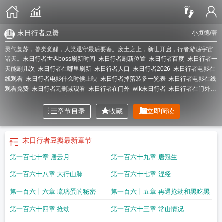
末日行者豆瓣
小贞德
/著
灵气复苏，兽类觉醒，人类退守最后要塞。废土之上，新世开启，行者游荡宇宙
诸天。
末日行者世界boss刷新时间
末日行者刷新位置
末日行者百度
末日行者一
天能刷几次
末日行者在哪里刷新
末日行者人口
末日行者2026
末日行者电影在
线观看
末日行者电影什么时候上映
末日行者掉落装备一览表
末日行者电影在线
观看免费
末日行者无删减观看
末日行者在门外
wlk末日行者
末日行者在门外任
务怎么做
末日行者豆瓣
末日行者掉落玩具
末日行者在线观看高清
末日行者卡
扎克
末日行者漫画
末日行者坐骑掉率
末日行者部落还是联盟人多
末日行者技
章节目录
收藏
立即阅读
能
末日行者掉坐骑吗
末日行者位置
影月谷末日行者
末日行者多久刷一次
末日
行者免费高清观看
20周年末日行者
wow野外boss末日行者
末日行者多少级可
以打
魔兽17周年庆末日行者
末日行者多少人打
末日行者上映时间
野外boss末
末日行者豆瓣
最新章节
日行者
末日行者 罗德福
末日行者掉落坐骑
末日行者可以一直刷吗
末日行者过
第一百七十章 唐云月
第一百六十九章 唐冠生
路黄
魔兽末日行者
末日行者是几区
末日行者服务器怎么样
末日行者服务器咋
样
末日行者攻略
末日行者掉落什么坐骑
末日行者bug打发
tbc末日行者
末日行
第一百六十八章 大行山脉
第一百六十七章 涅经
者魔兽世界
末日行者 20周年
末日行者坐骑
末日行者服务器人口
末日行者电影
免费观看高清
末日行者起点
末日行者龙鹰
魔兽世界10.0末日行者
末日行者电
第一百六十六章 琉璃蛋的秘密
第一百六十五章 再遇抢劫和黑吃黑
影免费观看
末日行者 小贞德
末日行者在线
末日行者掉落列表
末日行者卡扎克
攻略
末日行者人口普查
魔兽世界正式服末日行者
末日行者多少血
末日行者死
第一百六十四章 抢劫
第一百六十三章 常山情况
亡印记有什么用
末日行者电影在线观看高清
末日行者出什么坐骑
末日行者掉落