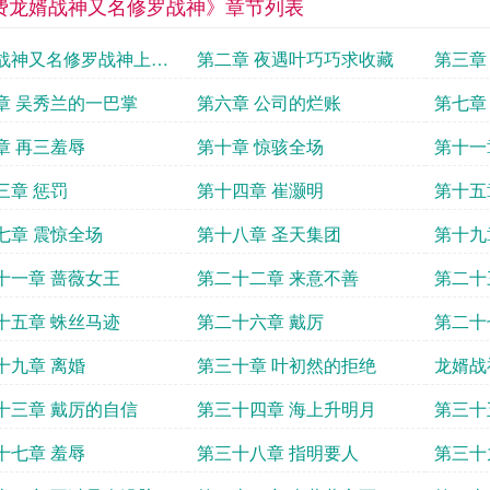
费龙婿战神又名修罗战神》章节列表
战神又名修罗战神上门
第二章 夜遇叶巧巧求收藏
第三章
第一章 牢狱归来新书发
章 吴秀兰的一巴掌
第六章 公司的烂账
第七章
收藏啦
章 再三羞辱
第十章 惊骇全场
第十一
三章 惩罚
第十四章 崔灏明
第十五
七章 震惊全场
第十八章 圣天集团
第十九
十一章 蔷薇女王
第二十二章 来意不善
第二十
十五章 蛛丝马迹
第二十六章 戴厉
第二十
十九章 离婚
第三十章 叶初然的拒绝
龙婿战
龙婿第
十三章 戴厉的自信
第三十四章 海上升明月
第三十
十七章 羞辱
第三十八章 指明要人
第三十