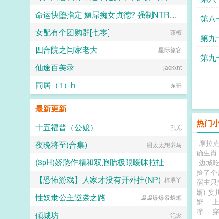
命运快堕指定 媚屌痴女贞德? 强制NTR召唤?侍奉上帝的圣女贞德，强制调教成无脑崇拜肉棒的媚屌痴女?
性无能天使
第八
女配有个团购群[七零]
bachikina
茶檀
第九
四合院之闫家老大
星际旅客
第九
仙途百美录
jackxht
同居（1）h
东哥
最新更新
热门
十五福晋（公媳）
孔羌
摩拉
夜晚将至(合集)
谢太太想养马
确生肖
(3pH)娇憨作精和双胞胎极限暧昧拉扯
边城
捡了个
【恐怖游戏】人家才没有开外挂(NP)
吉光片羽小流星
梓易丫
宿主只
婿) 
性奴隶公主逆袭之路
爆爆爆爆暴蝾螈
婿
瞳
穿
倾城坊
氾衾