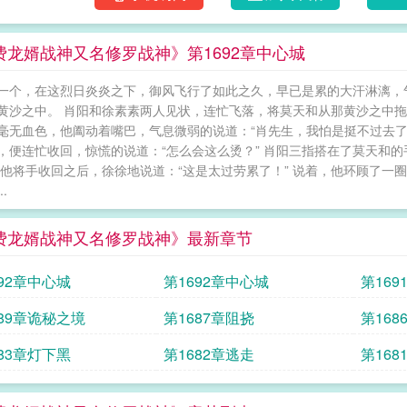
费龙婿战神又名修罗战神》第1692章中心城
一个，在这烈日炎炎之下，御风飞行了如此之久，早已是累的大汗淋漓，
黄沙之中。 肖阳和徐素素两人见状，连忙飞落，将莫天和从那黄沙之中拖
毫无血色，他阖动着嘴巴，气息微弱的说道：“肖先生，我怕是挺不过去了
，便连忙收回，惊慌的说道：“怎么会这么烫？” 肖阳三指搭在了莫天和
 他将手收回之后，徐徐地说道：“这是太过劳累了！” 说着，他环顾了
.
费龙婿战神又名修罗战神》最新章节
692章中心城
第1692章中心城
第16
689章诡秘之境
第1687章阻挠
第16
683章灯下黑
第1682章逃走
第16