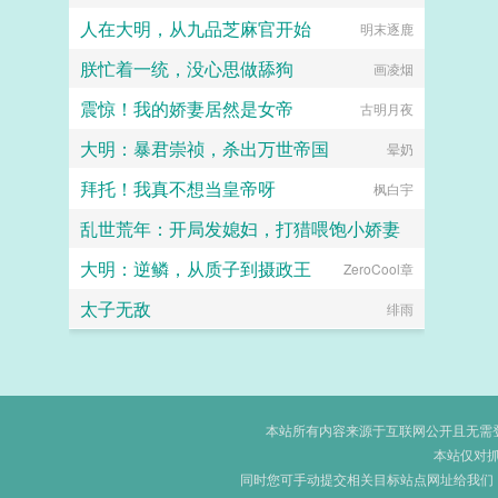
人在大明，从九品芝麻官开始
明末逐鹿
朕忙着一统，没心思做舔狗
画凌烟
震惊！我的娇妻居然是女帝
古明月夜
大明：暴君崇祯，杀出万世帝国
晕奶
拜托！我真不想当皇帝呀
枫白宇
乱世荒年：开局发媳妇，打猎喂饱小娇妻
大明：逆鳞，从质子到摄政王
烟云客横渡积水潭
ZeroCool章
太子无敌
绯雨
本站所有内容来源于互联网公开且无需登录
本站仅对
同时您可手动提交相关目标站点网址给我们