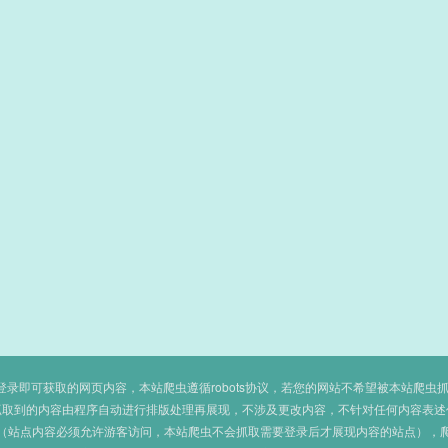
即可获取的网页内容，本站爬虫遵循robots协议，若您的网站不希望被本站爬虫抓取，可
抓取到的内容由程序自动进行排版处理再展现，不涉及更改内容，不针对任何内容表述
（站点内容必须允许游客访问，本站爬虫不会抓取需要登录后才展现内容的站点），