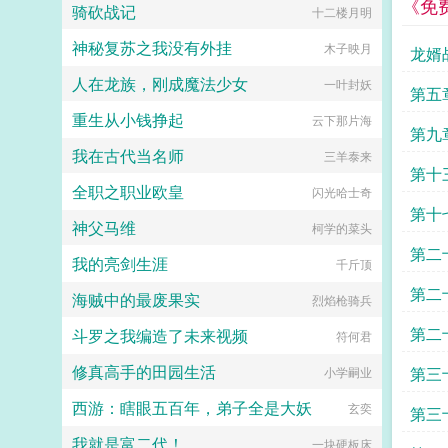
《免
骑砍战记
十二楼月明
180204172新建的歪歪（语音软
件）群4645706YY频道是
神秘复苏之我没有外挂
木子映月
73363063（湿人的摇篮）
龙婿
tqqcomou4laoshi这时偶的的微博，
人在龙族，刚成魔法少女
一叶封妖
求关注！！！！！感谢墨者平台免费
龙婿
第五
封面支持。...
重生从小钱挣起
云下那片海
布求
第九
我在古代当名师
三羊泰来
第十
全职之职业欧皇
闪光哈士奇
第十
神父马维
柯学的菜头
第二
我的亮剑生涯
千斤顶
第二
海贼中的最废果实
烈焰枪骑兵
第二
斗罗之我编造了未来视频
符何君
修真高手的田园生活
第三
小学嗣业
西游：瞎眼五百年，弟子全是大妖
玄奕
第三
我就是富二代！
一块硬板床