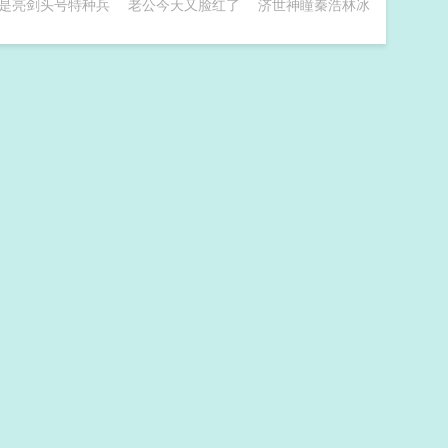
是亮剑头号特种兵
老公今天又脸红了
济世神瞳秦浩林冰