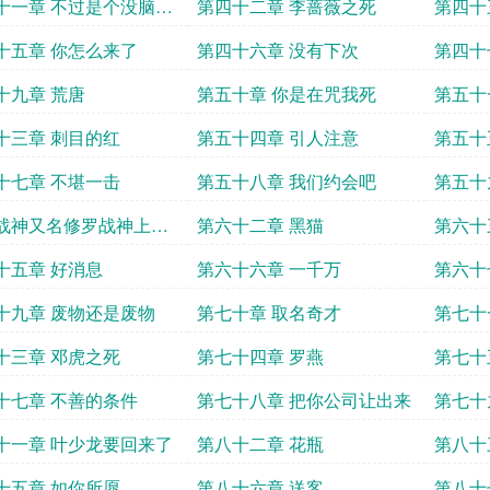
十一章 不过是个没脑子
第四十二章 李蔷薇之死
第四十
物
十五章 你怎么来了
第四十六章 没有下次
第四十
十九章 荒唐
第五十章 你是在咒我死
第五十
十三章 刺目的红
第五十四章 引人注意
第五十
十七章 不堪一击
第五十八章 我们约会吧
第五十
战神又名修罗战神上门
第六十二章 黑猫
第六十
第六十一章 不识好人心
十五章 好消息
第六十六章 一千万
第六十
十九章 废物还是废物
第七十章 取名奇才
第七十
十三章 邓虎之死
第七十四章 罗燕
第七十
十七章 不善的条件
第七十八章 把你公司让出来
第七十
十一章 叶少龙要回来了
第八十二章 花瓶
第八十
十五章 如你所愿
第八十六章 送客
第八十