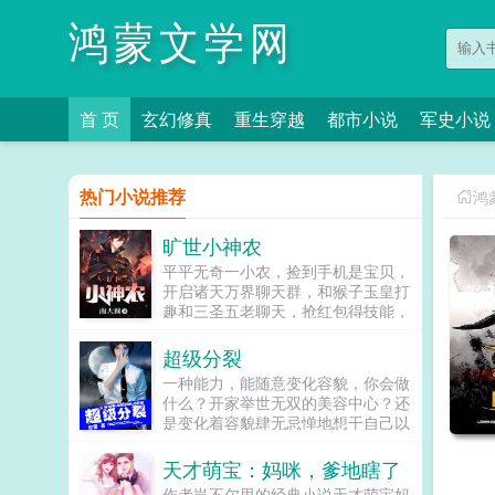
鸿蒙文学网
首 页
玄幻修真
重生穿越
都市小说
军史小说
热门小说推荐
鸿
旷世小神农
平平无奇一小农，捡到手机是宝贝，
开启诸天万界聊天群，和猴子玉皇打
趣和三圣五老聊天，抢红包得技能，
从此翻身把歌唱！...
超级分裂
一种能力，能随意变化容貌，你会做
什么？开家举世无双的美容中心？还
是变化着容貌肆无忌惮地想干自己以
前不敢干的事情？一种能力，能令你
不惧刀枪，你会做什么？天真般成为
天才萌宝：妈咪，爹地瞎了
守护这座城市的守护神？还是愣头青
作者岂不尔思的经典小说天才萌宝妈