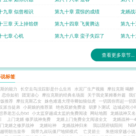
十九章 似曾相识
第九十章 震惊的成绩
龙婿战
龙婿第
十三章 天上掉馅饼
第九十四章 飞黄腾达
第九十
十七章 心机
第九十八章 蛮子失踪了
第九十
查看更多章节...
小说标签
克斯的能力
长空去鸟没踪影是什么生肖
水泥厂生产视频
摩拉克斯 喝醉
恋你如初
团宠读心
摩拉克斯的经典名场面
关于我史莱姆番外篇
我
吃饭推荐
摩拉克斯乙女
姝色难逃大理寺卿如狼似虎
一切因你而起一切
反派当徒弟
小厨娘的推荐菜
绝色双娇免费读
胡萝卜测试
边城必吃小
想养老怎么办txt
小太监穿越成太监的免费阅读
网站地图
龙婿战神又
妄川
上门龙婿 修罗战神免费
龙婿上门免费全文阅读全文
龙婿战神一
上门龙婿之修罗战神
龙婿站神
龙婿战神归来
我以阴府镇阳间
NB
越明朝当皇帝
我带九叔玩僵尸地狱模式
亡灵箭士
朱慈烺穿越小说