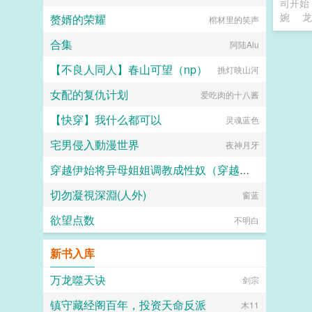
司开始
婉
龙
赘婿的荣耀
棺材里的笑声
合集
阿陆Alu
【不良人同人】春山可望（np）
挑灯映山河
女配的复仇计划
爱吃肉的十八酱
【快穿】我什么都可以
灵魂蓝色
宅男侵入動漫世界
夜神月牙
穿越伊始将异母姐姐调教成性奴（穿越到异世界把高贵强大的女性征服至胯下）
切勿凝視深淵(人外)
dark
窗蓝
欲望点数
不明白
新书入库
万龙噬天诀
剑宗
镇守藏经阁百年，投资天命反派
木11