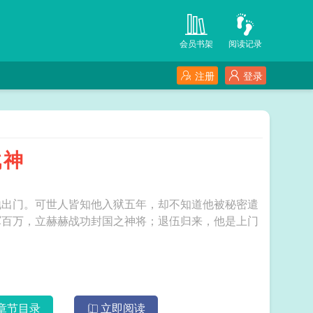
会员书架
阅读记录
注册
登录
战神
地出门。可世人皆知他入狱五年，却不知道他被秘密遣
军百万，立赫赫战功封国之神将；退伍归来，他是上门
章节目录
立即阅读