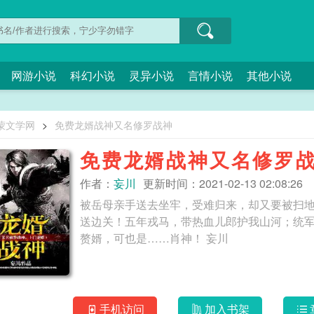
网游小说
科幻小说
灵异小说
言情小说
其他小说
蒙文学网
>
免费龙婿战神又名修罗战神
免费龙婿战神又名修罗
作者：
妄川
更新时间：2021-02-13 02:08:26
被岳母亲手送去坐牢，受难归来，却又要被扫
送边关！五年戎马，带热血儿郎护我山河；统
赘婿，可也是……肖神！ 妄川
手机访问
加入书架