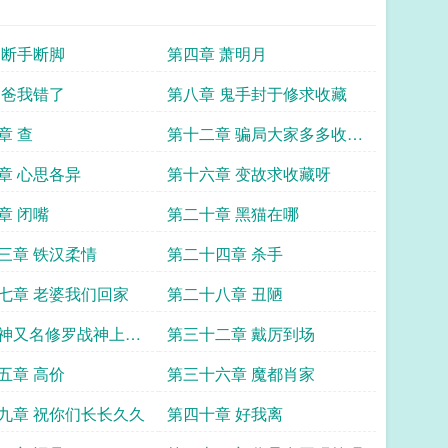
 断手断脚
第四章 萧明月
 爸我错了
第八章 鬼手封于修求收藏
章 查
第十二章 骗局大家多多收藏
呀
章 心思各异
第十六章 变故求收藏呀
章 闭嘴
第二十章 黑猫在哪
三章 铁汉柔情
第二十四章 杀手
七章 老婆我们回家
第二十八章 丑陋
神又名修罗战神上门
第三十二章 戴厉到场
三十一章 谣言
五章 高价
第三十六章 魔都肖家
九章 祝你们长长久久
第四十章 好我离