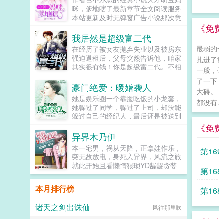
似得率领着一干兄弟成为地下皇帝？
咪，爹地瞎了最新章节全文阅读服务
拥有控制细胞能力的郑东，会怎么利
本站更新及时无弹窗广告小说那次意
用这种能力令他在都市混得风生水
外后，他曾经许诺过的海誓山盟已然
《免
起，纵横花丛？PS新书需要每一位
不再。四年后，她华丽归来，他将她
我居然是超级富二代
读者的支持，拜托各位了！...
堵在墙角我好像在哪见过你？她抱
最弱的
在经历了被女友抛弃失业以及被房东
歉，我不认识你。他勾唇邪魅一笑，
强迫退租后，父母突然告诉他，咱家
扎进了
那你解释下，你的儿子为何与我如出
其实很有钱！你是超级富二代。不相
一辙？...
一般，
信的王成一度以为父母还没睡醒，直
了一下
到父母在王成的卡里打进了一笔巨
豪门绝爱：暖婚袭人
大碍。
款，他才相信自己真的是超级富二
她是娱乐圈一个靠脸吃饭的小龙套，
代！...
都没有..
她躲过了同学，躲过了上司，却没能
躲过自己的经纪人，最后还是被送到
了金主的床上。只是她没有想到这个
《免
金主竟然想要包养她一辈子！程冽说
异界木乃伊
过兰梨，就算你讨厌我，那也不能离
本一宅男，祸从天降，正拿娃作乐，
第1
开我，因为你这辈子都是我的。娱乐
突无故放电，身死入异界，风流之旅
圈的浮浮沉沉，她只想保持一颗初心
就此开始且看懒惰猥琐YD龌龊贪婪
走下去，可直到遇见他，她的心便在
第1
卑鄙腹黑厚颜无耻的流氓加变态猪脚
也不是自己的了。...
玩转异界红粉骷髅精密骨毛骨水骨血
本月排行榜
第1
骨各种各样的骨体演绎一个与众不同
的亡灵世界QQ群89281295（人
诸天之剑出诛仙
风往那里吹
多）二群180203827（淫才）三群
180204520（空位）四群