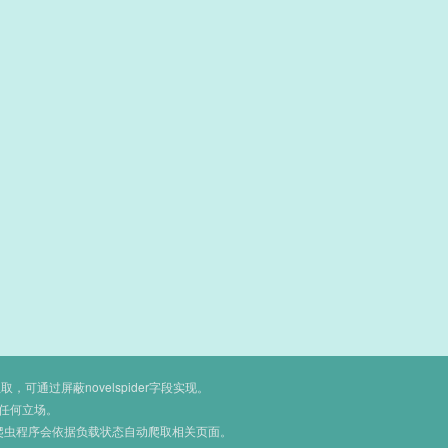
通过屏蔽novelspider字段实现。
任何立场。
爬虫程序会依据负载状态自动爬取相关页面。