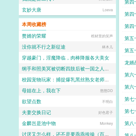
第四
玄妙大唐
Loeva
的废
第四
本周收藏榜
第四
赘婿的荣耀
棺材里的笑声
第五
没你就不行之新征途
林木儿
第五
穿越豪门，淫魔降临，肉棒降服各大美女
龙婿
纲手和照美冥被切断四肢后被一国之人轮奸生出无数的小母狗然后被做成人体喷泉和装酒肉壶
lord丶云
龙婿
第六
校园宠物玩家：捕捉爆乳黑丝熟女老师和白丝校花
hulu
第六
母姐在上，我在下
小人国国王
憨憨DD
第七
欲望点数
不明白
第七
夫妻交换日记
好色君子
金麟岂是池中物
第八
Monkey
讨厌又怎么样，还不是要乖乖挨操（百合H）
第八