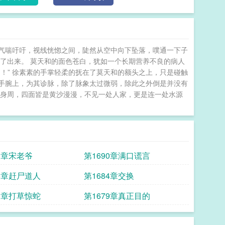
气喘吁吁，视线恍惚之间，陡然从空中向下坠落，噗通一下子
了出来。 莫天和的面色苍白，犹如一个长期营养不良的病人
！” 徐素素的手掌轻柔的抚在了莫天和的额头之上，只是碰触
的手腕上，为其诊脉，除了脉象太过微弱，除此之外倒是并没有
一圈身周，四面皆是黄沙漫漫，不见一处人家，更是连一处水源
91章宋老爷
第1690章满口谎言
86章赶尸道人
第1684章交换
81章打草惊蛇
第1679章真正目的