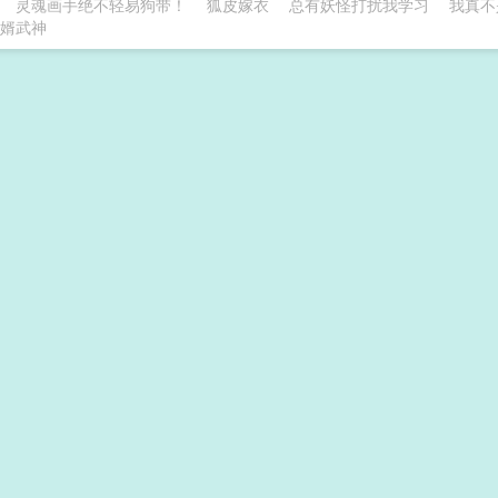
灵魂画手绝不轻易狗带！
狐皮嫁衣
总有妖怪打扰我学习
我真不
婿武神