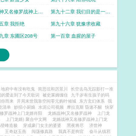
神又名修罗战神上门
第九十二章 我们目的是一样
九十一章 三秒
的
五章 我拒绝
第九十六章 犹豫求收藏
九章 东圃区208号
第一百章 血腥的屋子
地府中有没有吃鬼
简思弦和厉景川
长空去鸟无踪影打一准
们的爱走到了今天歌词
被史莱姆缠住
九千岁有生孩子的吗
因你而来
开局末世我靠空间零元购叶倾城
东方玄幻体系
我
吃清单
妙招小厨娘
水泥公司视频
摩拉克斯 昏迷不醒
快穿
名修罗战神上门龙婿肖阳
龙婿战神(又名修罗战神
上门龙
4
上门龙婿) 聚合中文网
龙婿战神又名修罗战神上门龙
A登峰造极
穿成豪门女主的婆婆
黑夜将尽
济世神
王奇赵玉燕
闯荡修真路
我真不是狗官
奋斗从镇邪