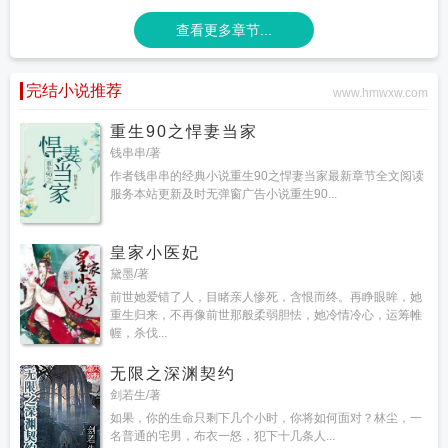
查看更多章节...
完结小说推荐
www.hmwxw.com
重生90之悍妻当家
钱串串/著
作者钱串串的经典小说重生90之悍妻当家最新章节全文阅读
服务本站更新及时无弹窗广告小说重生90...
皇家小医妃
黛墨/著
前世她爱错了人，目睹亲人惨死，含恨而终。再睁眼眸，她
重生归来，不再像前世那般柔弱胆怯，她冷情冷心，运筹帷
幄，杀伐...
无限之深渊契约
剑若生/著
如果，你的生命只剩下几个小时，你将如何面对？林尘，一
名普通的宅男，布衣一怒，犯下十几条人...