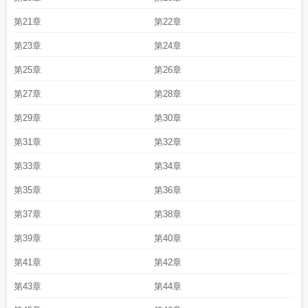
第21章
第22章
第23章
第24章
第25章
第26章
第27章
第28章
第29章
第30章
第31章
第32章
第33章
第34章
第35章
第36章
第37章
第38章
第39章
第40章
第41章
第42章
第43章
第44章