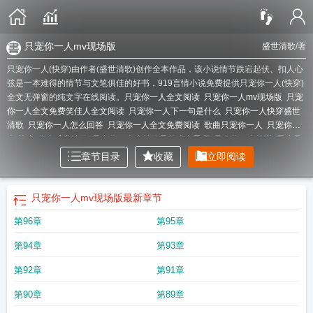
只宠你一人mv现场版
盛世清歌
/著
只宠你一人(快穿)由作者(盛世清歌)创作全本作品，该小说情节跌宕起伏、扣人心
弦是一本难得的情节与文笔俱佳的好书，919言情小说免费提供只宠你一人(快穿)
全文无弹窗的纯文字在线阅读。
只宠你一人全文阅读
只宠你一人mv现场版
只宠
你一人全文免费笑佳人全文阅读
只宠你一人下一句是什么
只宠你一人快穿盛世
清歌
只宠你一人怎么回答
只宠你一人全文免费阅读
歌曲只宠你一人
只宠你一
人(快穿)作者盛世清歌
只宠你一人这首歌是什么意思啊
只宠你一人简谱
男生只
宠你一人
我只宠你一人上一句
只宠你一个人
只宠你一人是谁
千金只宠一人
只
章节目录
收藏
立即阅读
宠你一人上一句是什么
只宠你一人快穿
只宠你一人快穿全文免费阅读
只宠你一
人txt
只宠你一人前面一句
只宠你一人全文免费
今生只宠你一人
只宠你一人全
文
只宠你一人作者
只宠你一人表情包
只宠你一人快穿免费观看
只宠你一人晋
只宠你一人mv现场版
最新章节
江
只宠你一人 快穿
只宠你一人表达的是什么意思
只宠你一人前面一句是什
第96章
第95章
么
只宠你一人快穿完
只宠你一人原唱
只宠你一人意思
只宠你一人在线阅读
只
宠你一人图片
只宠你一人(快穿)盛世清歌
只宠你一人(快穿) 盛世清歌
只宠你一
第94章
第93章
人歌曲原唱
只宠你一人歌曲
只宠你一人txt微盘
只宠你一人免费阅读
只宠你一
人上半句
只宠你一人前一句
只宠你一人mv视频完整版
只宠你一人快穿txt
只宠
第92章
第91章
你一人英文
第90章
第89章