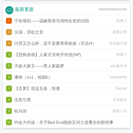
最新更新
www.hmwxw.com
子前母犯——温婉母亲与清纯女友的沦陷
织梦人
1
沉溺，淫欲之音
困倦日常
2
讨厌又怎么样，还不是要乖乖挨操（百合H）
性无能天使
3
【恐怖游戏】人家才没有开外挂(NP)
梓易丫
4
天纵大家主——男人家庭梦
aka嘉年华
5
遭殃（1v1，校园h）
popofyhrfp
6
【五梦】背这五条，悟透
DarcyK
7
无意引诱
平淡如水
8
牝马传
勤务小兵
9
约会大作战：关于Bed End线的五河士道重生的那些事
10