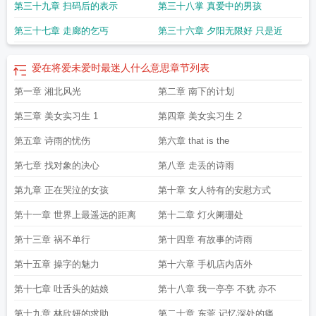
第三十九章 扫码后的表示
第三十八掌 真爱中的男孩
在线收听
还有一点爱在未来是什么歌
爱在2016
爱在将爱未爱时最迷人的意
思
爱在未来之城
假如爱在未来
爱在将至未至时最美
巨蟹的爱在未来
爱在未来
第三十七章 走廊的乞丐
第三十六章 夕阳无限好 只是近
歌曲
爱在将爱未爱时最迷人什么意思
章节列表
第一章 湘北风光
第二章 南下的计划
第三章 美女实习生 1
第四章 美女实习生 2
第五章 诗雨的忧伤
第六章 that is the
第七章 找对象的决心
第八章 走丢的诗雨
第九章 正在哭泣的女孩
第十章 女人特有的安慰方式
第十一章 世界上最遥远的距离
第十二章 灯火阑珊处
第十三章 祸不单行
第十四章 有故事的诗雨
第十五章 操字的魅力
第十六章 手机店内店外
第十七章 吐舌头的姑娘
第十八章 我一亭亭 不犹 亦不
第十九章 林欣妍的求助
第二十章 东莞 记忆深处的痛