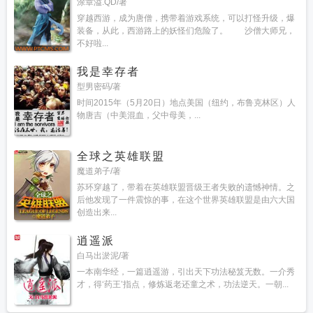
涂章溢.QD/著
穿越西游，成为唐僧，携带着游戏系统，可以打怪升级，爆
装备，从此，西游路上的妖怪们危险了。 沙僧大师兄，
不好啦...
我是幸存者
型男密码/著
时间2015年（5月20日）地点美国（纽约，布鲁克林区）人
物唐吉（中美混血，父中母美，...
全球之英雄联盟
魔道弟子/著
苏环穿越了，带着在英雄联盟晋级王者失败的遗憾神情。之
后他发现了一件震惊的事，在这个世界英雄联盟是由六大国
创造出来...
逍遥派
白马出淤泥/著
一本南华经，一篇逍遥游，引出天下功法秘笈无数。一介秀
才，得‘药王’指点，修炼返老还童之术，功法逆天。一朝...