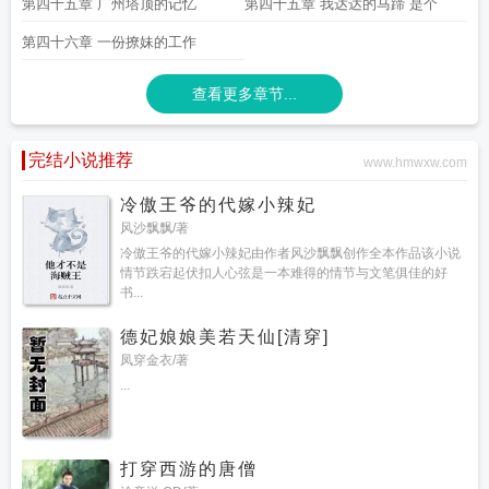
第四十五章 广州塔顶的记忆
第四十五章 我达达的马蹄 是个
第四十六章 一份撩妹的工作
查看更多章节...
完结小说推荐
www.hmwxw.com
冷傲王爷的代嫁小辣妃
风沙飘飘/著
冷傲王爷的代嫁小辣妃由作者风沙飘飘创作全本作品该小说
情节跌宕起伏扣人心弦是一本难得的情节与文笔俱佳的好
书...
德妃娘娘美若天仙[清穿]
凤穿金衣/著
...
打穿西游的唐僧