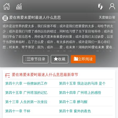
爱在将爱未爱时最迷人什么意思
天度烟尘
/著
或许是这世界的爱太多，我们应接不暇；或许是我们想要爱的太多，却给予的太
少；或许是我们习惯了感伤以往的错过，同时也习惯了当下盲目地等待；或许是
我们学会了前沿思考，用价值尺度来衡量爱的轻重；或许是我们太过缺爱，以至
于当爱情来临时，忘了怎么爱；或许，有太多的或许，或许是我们一直心存幻
想，对未来、寄予厚望，因为，或许……爱，在未来！湖南的90
爱在未来
爱在未
来的你
爱在未来充满期待歌曲
爱在将爱未爱时最迷人下一句
假如爱在未来番
茄
爱在将爱未爱之间最迷人
假如爱在未来知乎
爱在将来未来时最迷人
爱在将
章节目录
收藏
立即阅读
至未至时的下一句
爱在将至未至时最迷人
欣欣向荣爱在未来
爱在2020
爱在将
爱未爱时最迷人出处
贵阳爱在未来音乐节
爱在未来一分钟
哦哦哦哦爱在未
来
爱在未来十年
爱在未来免费阅读
爱在将爱未爱时最迷人啥意思
爱在未来之
爱在将爱未爱时最迷人什么意思
最新章节
巅电视剧
节约环保爱在未来
爱在未来什么意思
节约环保
爱在现在
爱在未央全
第四十六章 一份撩妹的工作
第四十五章 我达达的马蹄 是个
文免费
爱在未来之境在线观看
爱在未来才是爱什么意思
爱在未来音乐节
爱在
未来歌词
爱在未来是什么意思
爱在将爱未爱时最美是什么意思
爱在未来才是爱
第四十五章 广州塔顶的记忆
第四十四章 广州塔上的感悟
什么歌
爱在2026
如果爱在未来
爱在未来不在
爱在将爱未爱时最迷人什么意
思
爱在未来式歌词
过去的爱在未来
爱在将爱未爱时最美下一句
爱在末日来临
第十三章 人生的第一次坐拉
第四十二章 醉与醒
前
爱在将末时最迷人
爱在未来之巅演员表
爱在未来英文
爱在未来才是爱
还有
一点爱在未来
爱在未来北京科技有限公司
爱在未来之巅
爱在未来仍是爱
巨蟹
第四十一章 干杯
第四十章 窗外的夜色
座的爱在未来
爱在未来之镜
爱在未来的文案
真爱在未来
粤语广播剧爱在未来